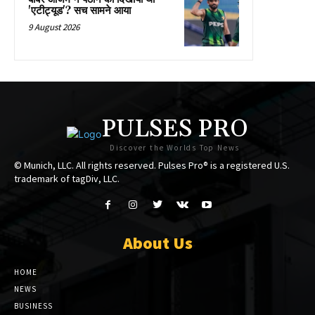
'एटीट्यूड'? सच सामने आया
9 August 2026
PULSES PRO
Discover the Worlds Top News
© Munich, LLC. All rights reserved. Pulses Pro® is a registered U.S.
trademark of tagDiv, LLC.
About Us
HOME
NEWS
BUSINESS