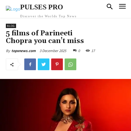
PULSES PRO
Discover the Worlds Top News
BLOG
5 films of Parineeti
Chopra you can’t miss
3 December 2025
0
17
By
topxnews.com