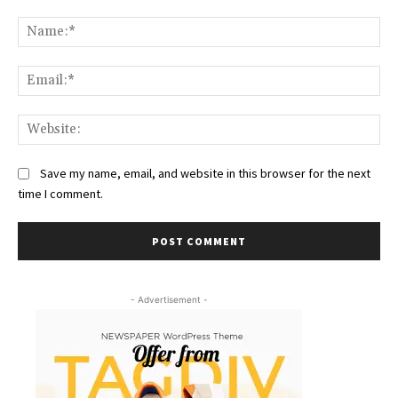
Comment:
Na
Ema
Web
Save my name, email, and website in this browser for the next
time I comment.
- Advertisement -