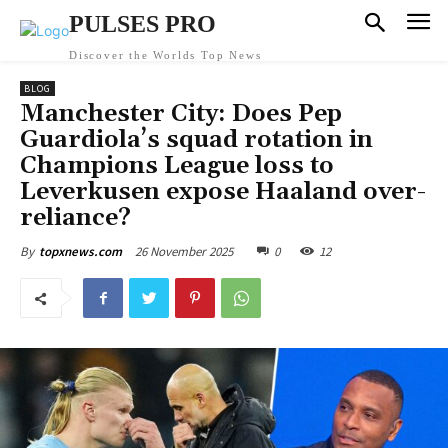
PULSES PRO
Discover the Worlds Top News
BLOG
Manchester City: Does Pep
Guardiola’s squad rotation in
Champions League loss to
Leverkusen expose Haaland over-
reliance?
26 November 2025
0
12
By
topxnews.com