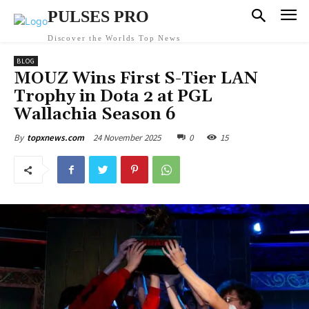
PULSES PRO
Discover the Worlds Top News
BLOG
MOUZ Wins First S-Tier LAN
Trophy in Dota 2 at PGL
Wallachia Season 6
24 November 2025
0
15
By
topxnews.com