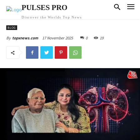
PULSES PRO
Discover the Worlds Top News
BLOG
17 November 2025
0
19
By
topxnews.com