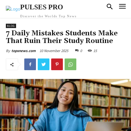
PULSES PRO
Discover the Worlds Top News
BLOG
7 Daily Mistakes Students Make
That Ruin Their Study Routine
10 November 2025
0
15
By
topxnews.com