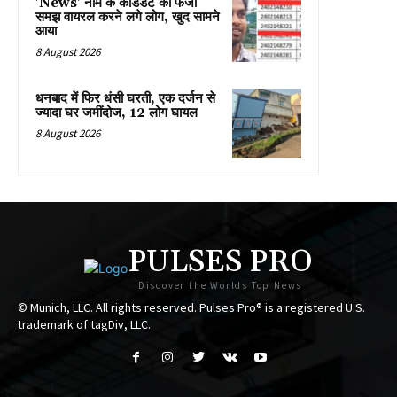
'News' नाम के कैंडिडेट को फर्जी
समझ वायरल करने लगे लोग, खुद सामने
आया
8 August 2026
धनबाद में फिर धंसी घरती, एक दर्जन से
ज्यादा घर जमींदोज, 12 लोग घायल
8 August 2026
PULSES PRO
Discover the Worlds Top News
© Munich, LLC. All rights reserved. Pulses Pro® is a registered U.S.
trademark of tagDiv, LLC.