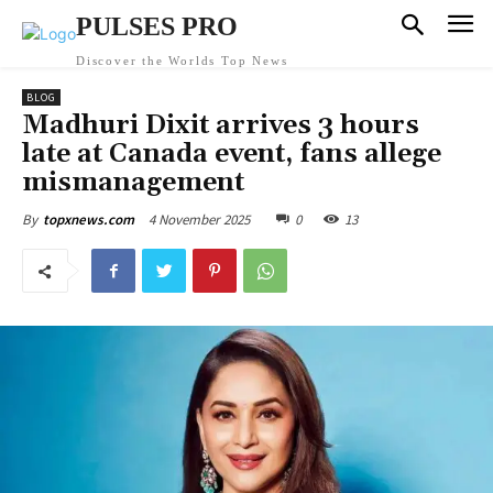
PULSES PRO
Discover the Worlds Top News
BLOG
Madhuri Dixit arrives 3 hours
late at Canada event, fans allege
mismanagement
4 November 2025
0
13
By
topxnews.com