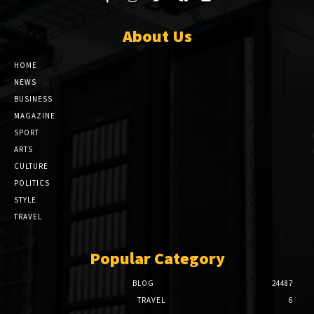
About Us
HOME
NEWS
BUSINESS
MAGAZINE
SPORT
ARTS
CULTURE
POLITICS
STYLE
TRAVEL
Popular Category
BLOG
24487
TRAVEL
6