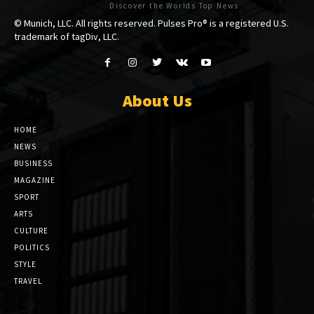
Discover the Worlds Top News
© Munich, LLC. All rights reserved. Pulses Pro® is a registered U.S.
trademark of tagDiv, LLC.
About Us
HOME
NEWS
BUSINESS
MAGAZINE
SPORT
ARTS
CULTURE
POLITICS
STYLE
TRAVEL