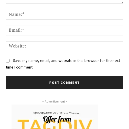
Comment:
Na
Ema
Web
Save my name, email, and website in this browser for the next
time I comment.
- Advertisement -