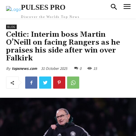
PULSES PRO
Discover the Worlds Top News
BLOG
Celtic: Interim boss Martin
O’Neill on facing Rangers as he
praises his side after win over
Falkirk
31 October 2025
0
15
By
topxnews.com