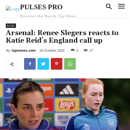
PULSES PRO
Discover the Worlds Top News
BLOG
Arsenal: Renee Slegers reacts to
Katie Reid’s England call up
16 October 2025
0
17
By
topxnews.com