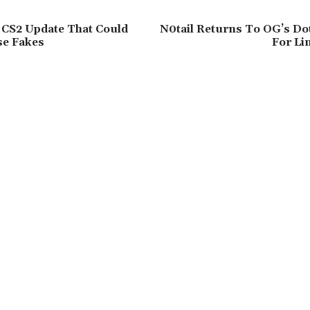
 CS2 Update That Could
N0tail Returns To OG’s Do
se Fakes
For Li