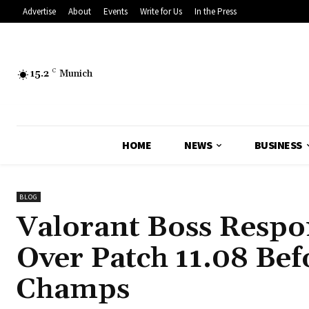
Advertise
About
Events
Write for Us
In the Press
15.2
C
Munich
HOME
NEWS
BUSINESS
BLOG
Valorant Boss Respo
Over Patch 11.08 Be
Champs