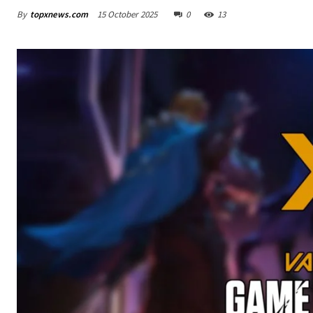
By
topxnews.com
15 October 2025
0
13