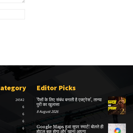
Website:
Category
Editor Picks
'पैसों के लिए संबंध बनाती है एक्ट्रेस', तान्या
24542
पुरी का खुलासा
6
8 August 2026
6
6
Google Maps हुआ सुपर स्मार्ट! बोलते ही
6
होटल बुक होगा और खाना आएगा