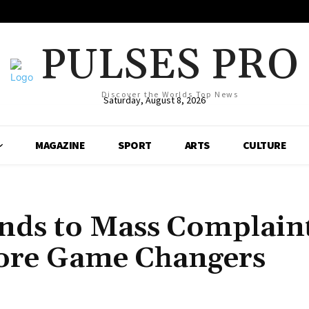
PULSES PRO
Discover the Worlds Top News
Saturday, August 8, 2026
MAGAZINE
SPORT
ARTS
CULTURE
nds to Mass Complain
fore Game Changers