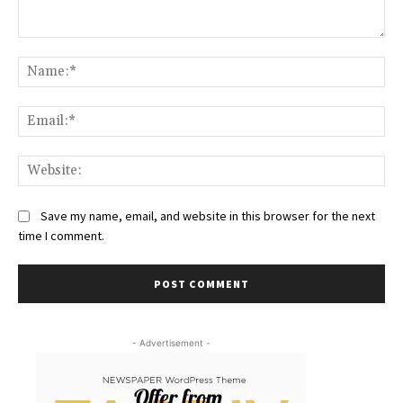
Comment:
Na
Ema
Web
Save my name, email, and website in this browser for the next
time I comment.
- Advertisement -