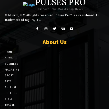
PULSES PRO
Discover the Worlds Top News
© Munich, LLC. All rights reserved. Pulses Pro® is a registered U.S.
trademark of tagDiv, LLC.
About Us
HOME
NEWS
BUSINESS
MAGAZINE
SPORT
ARTS
CULTURE
POLITICS
STYLE
TRAVEL