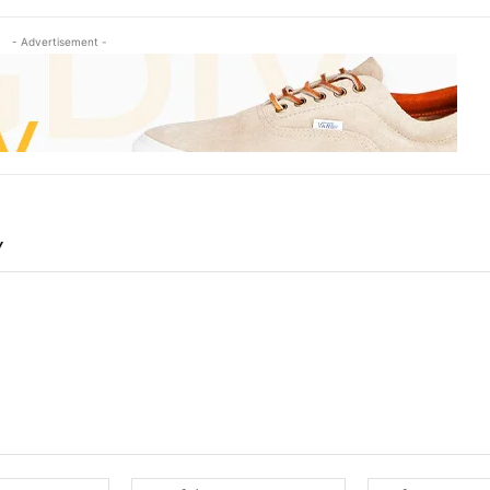
- Advertisement -
Y
Name:*
Email:*