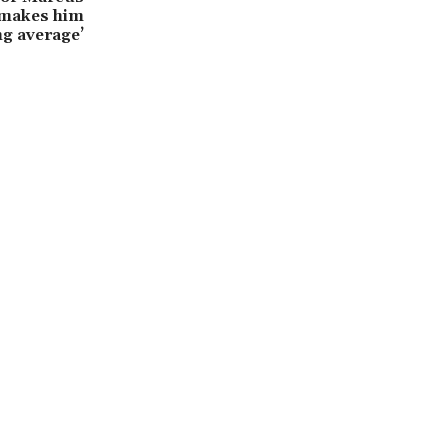
 makes him
ng average’