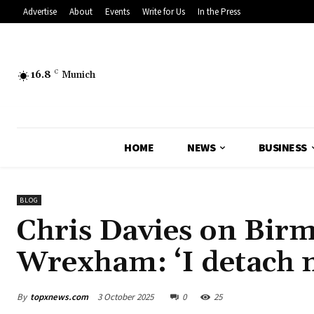
Advertise
About
Events
Write for Us
In the Press
16.8
C
Munich
HOME
NEWS
BUSINESS
BLOG
Chris Davies on Birm
Wrexham: ‘I detach m
By
topxnews.com
3 October 2025
0
25