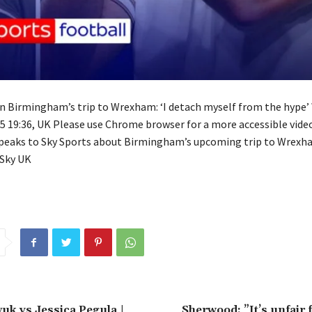
on Birmingham’s trip to Wrexham: ‘I detach myself from the hype
5 19:36, UK Please use Chrome browser for a more accessible vide
speaks to Sky Sports about Birmingham’s upcoming trip to Wrexh
 Sky UK
uk vs Jessica Pegula |
Sherwood: ”It’s unfair