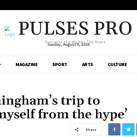
PULSES PRO
Discover the Worlds Top News
Sunday, August 9, 2026
MAGAZINE
SPORT
ARTS
CULTURE
ingham’s trip to
yself from the hype’
Share