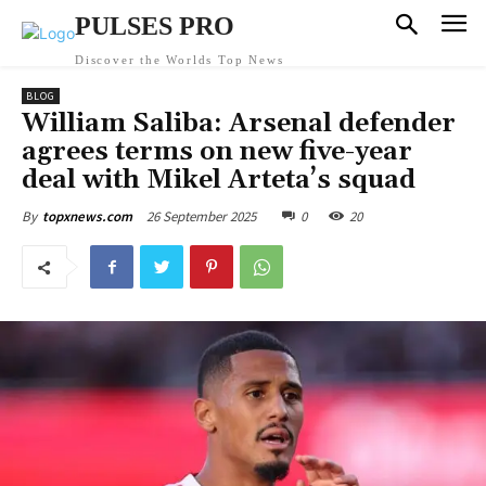
PULSES PRO
Discover the Worlds Top News
BLOG
William Saliba: Arsenal defender
agrees terms on new five-year
deal with Mikel Arteta’s squad
26 September 2025
0
20
By
topxnews.com