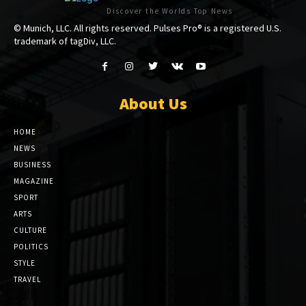
Discover the Worlds Top News
© Munich, LLC. All rights reserved. Pulses Pro® is a registered U.S.
trademark of tagDiv, LLC.
About Us
HOME
NEWS
BUSINESS
MAGAZINE
SPORT
ARTS
CULTURE
POLITICS
STYLE
TRAVEL