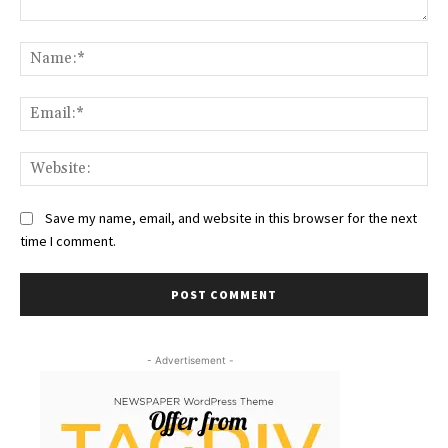
Comment:
Na
Ema
Web
Save my name, email, and website in this browser for the next
time I comment.
- Advertisement -