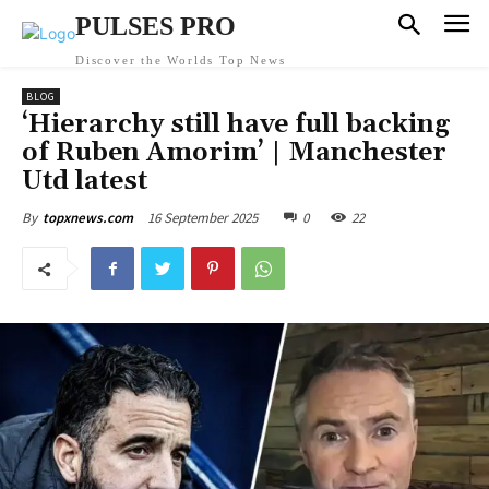
PULSES PRO
Discover the Worlds Top News
BLOG
‘Hierarchy still have full backing
of Ruben Amorim’ | Manchester
Utd latest
16 September 2025
0
22
By
topxnews.com