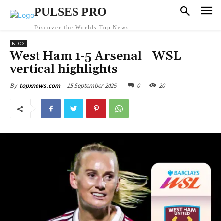
PULSES PRO
Discover the Worlds Top News
BLOG
West Ham 1-5 Arsenal | WSL
vertical highlights
15 September 2025
0
20
By
topxnews.com