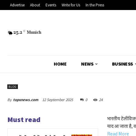
Advertise
About
Events
Write for Us
In the Press
25.2
C
Munich
HOME
NEWS
BUSINESS
BLOG
By
topxnews.com
12 September 2025
0
24
Must read
भारतीय टेलीविजन
याद आ जाता है, व
Read More