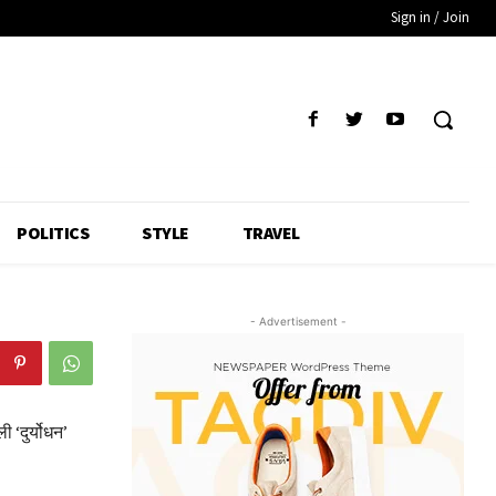
Sign in / Join
POLITICS
STYLE
TRAVEL
- Advertisement -
 ‘दुर्योधन’