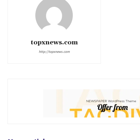
topxnews.com
http://topxnews.com