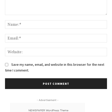
Comment:
Na
Ema
Web
Save my name, email, and website in this browser for the next
time I comment.
- Advertisement -