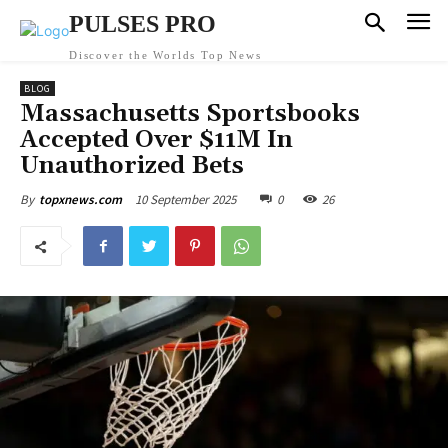
PULSES PRO
Discover the Worlds Top News
BLOG
Massachusetts Sportsbooks
Accepted Over $11M In
Unauthorized Bets
10 September 2025
0
26
By
topxnews.com