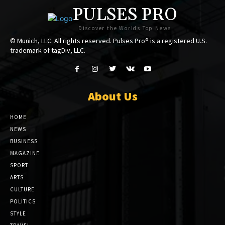
PULSES PRO
Discover the Worlds Top News
© Munich, LLC. All rights reserved. Pulses Pro® is a registered U.S.
trademark of tagDiv, LLC.
About Us
HOME
NEWS
BUSINESS
MAGAZINE
SPORT
ARTS
CULTURE
POLITICS
STYLE