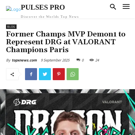
PULSES PRO
Discover the Worlds Top News
BLOG
Former Champs MVP Demon1 to
Represent DRG at VALORANT
Champions Paris
9 September 2025
0
24
By
topxnews.com