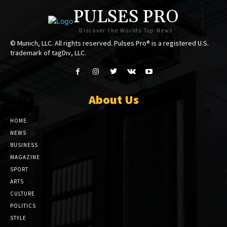
PULSES PRO
Discover the Worlds Top News
© Munich, LLC. All rights reserved. Pulses Pro® is a registered U.S.
trademark of tagDiv, LLC.
About Us
HOME
NEWS
BUSINESS
MAGAZINE
SPORT
ARTS
CULTURE
POLITICS
STYLE