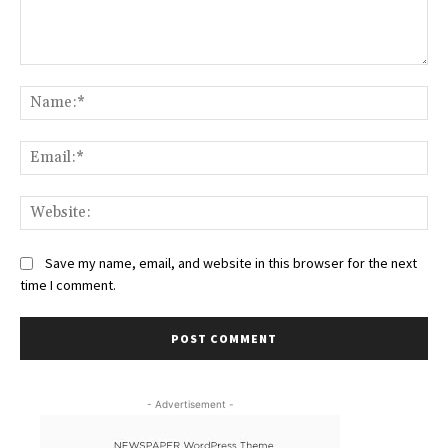
Comment:
Na
Ema
Web
Save my name, email, and website in this browser for the next
time I comment.
- Advertisement -