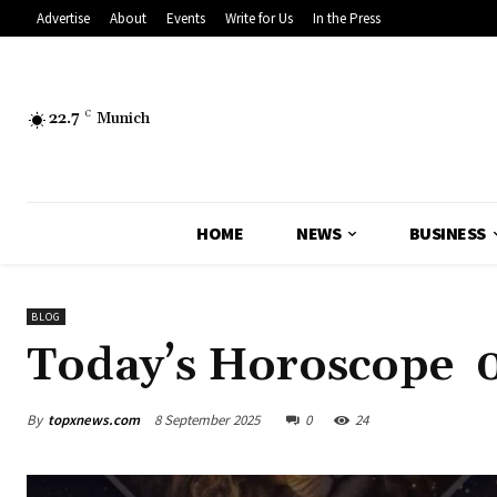
Advertise
About
Events
Write for Us
In the Press
22.7
C
Munich
HOME
NEWS
BUSINESS
BLOG
Today’s Horoscope 
By
topxnews.com
8 September 2025
0
24