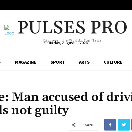
PULSES PRO
Discover the Worlds Top News
Saturday, August 8, 2026
MAGAZINE
SPORT
ARTS
CULTURE
de: Man accused of driv
s not guilty
Share