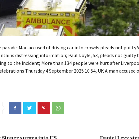
e parade: Man accused of driving car into crowds pleads not guilty
ontains distressing information; Paul Doyle, 53, pleads not guilty 
ing to the incident; More than 134 people were hurt after Liverpoo
celebrations Thursday 4 September 2025 10:54, UK A man accused o
g Sinner surges into US
Daniel Levy ste