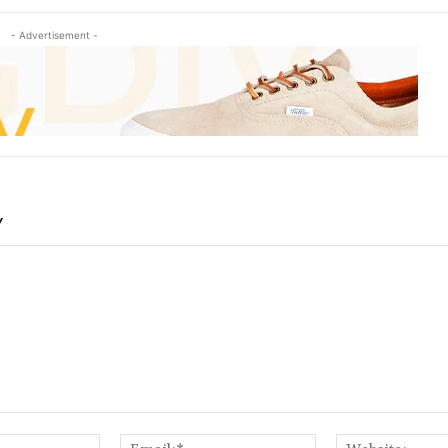
- Advertisement -
Y
Name:*
Email:*