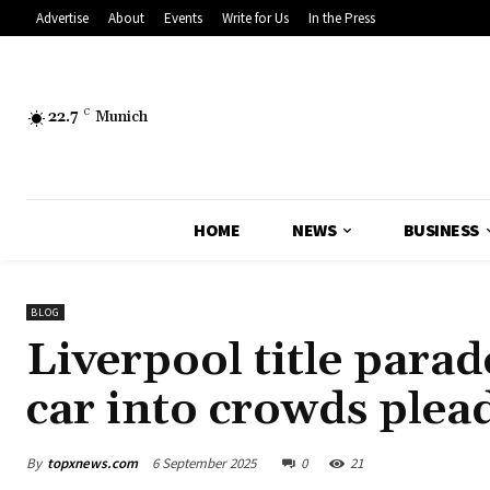
Advertise
About
Events
Write for Us
In the Press
22.7
C
Munich
HOME
NEWS
BUSINESS
BLOG
Liverpool title para
car into crowds plead
By
topxnews.com
6 September 2025
0
21