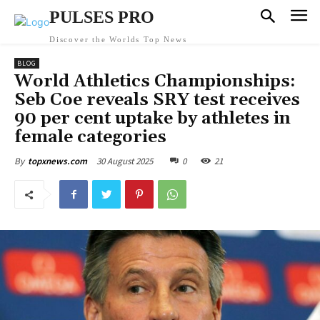
PULSES PRO
Discover the Worlds Top News
BLOG
World Athletics Championships:
Seb Coe reveals SRY test receives
90 per cent uptake by athletes in
female categories
30 August 2025
0
21
By
topxnews.com