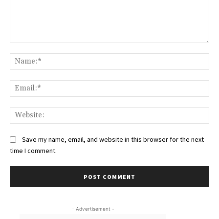
Comment:
Na
Ema
Web
Save my name, email, and website in this browser for the next
time I comment.
- Advertisement -