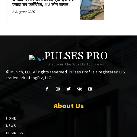
ज्यादा घर जमींदोज, 12 लोग घायल
8 August 2026
PULSES PRO
Discover the Worlds Top News
© Munich, LLC. All rights reserved. Pulses Pro® is a registered U.S.
trademark of tagDiv, LLC.
About Us
HOME
NEWS
BUSINESS