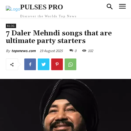
PULSES PRO
Discover the Worlds Top News
BLOG
7 Daler Mehndi songs that are
ultimate party starters
19 August 2025
0
102
By
topxnews.com