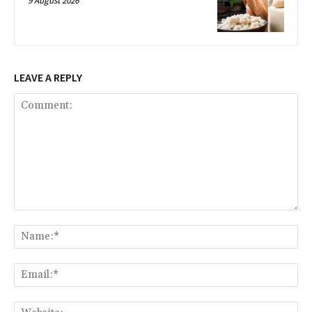
9 August 2026
LEAVE A REPLY
Comment:
Na
Ema
Web