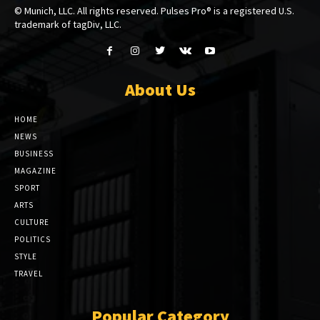
© Munich, LLC. All rights reserved. Pulses Pro® is a registered U.S.
trademark of tagDiv, LLC.
About Us
HOME
NEWS
BUSINESS
MAGAZINE
SPORT
ARTS
CULTURE
POLITICS
STYLE
TRAVEL
Popular Category