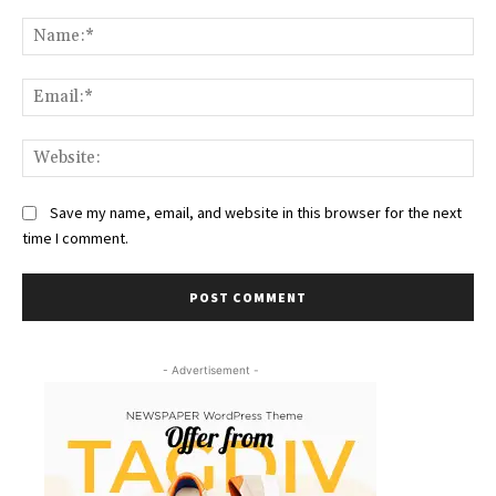
Comment:
Na
Ema
Web
Save my name, email, and website in this browser for the next
time I comment.
- Advertisement -