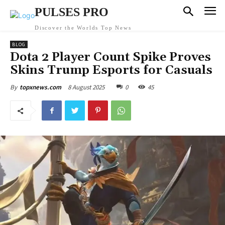
PULSES PRO
Discover the Worlds Top News
BLOG
Dota 2 Player Count Spike Proves
Skins Trump Esports for Casuals
8 August 2025
0
45
By
topxnews.com