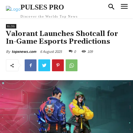
PULSES PRO
Discover the Worlds Top News
BLOG
Valorant Launches Shotcall for
In-Game Esports Predictions
6 August 2025
0
109
By
topxnews.com