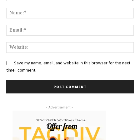
Comment:
Na
Ema
Web
Save my name, email, and website in this browser for the next
time I comment.
- Advertisement -