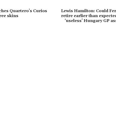
ches Quartero’s Curios
Lewis Hamilton: Could Fer
ree skins
retire earlier than expecte
‘useless’ Hungary GP a