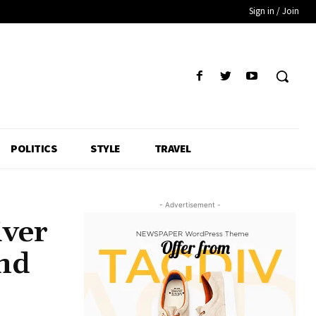
Sign in / Join
POLITICS
STYLE
TRAVEL
- Advertisement -
iver
ond