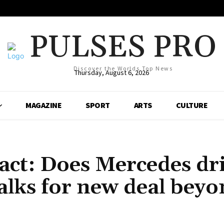
PULSES PRO
Discover the Worlds Top News
Thursday, August 6, 2026
MAGAZINE
SPORT
ARTS
CULTURE
act: Does Mercedes dr
alks for new deal bey