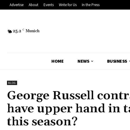
Advertise
About
Events
Write for Us
In the Press
25.2
C
Munich
HOME
NEWS
BUSINESS
BLOG
George Russell contr
have upper hand in t
this season?