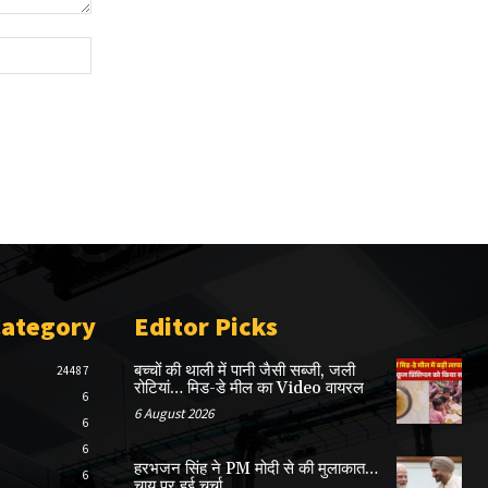
Website:
Category
Editor Picks
बच्चों की थाली में पानी जैसी सब्जी, जली
24487
रोटियां… मिड-डे मील का Video वायरल
6
6 August 2026
6
6
हरभजन सिंह ने PM मोदी से की मुलाकात…
6
चाय पर हुई चर्चा