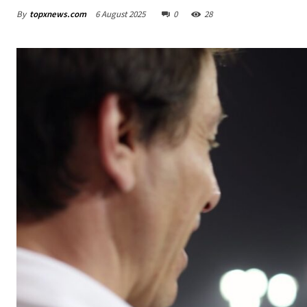
By
topxnews.com
6 August 2025
0
28