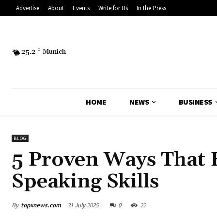
Advertise
About
Events
Write for Us
In the Press
25.2
C
Munich
HOME
NEWS
BUSINESS
BLOG
5 Proven Ways That 
Speaking Skills
By
topxnews.com
31 July 2025
0
22