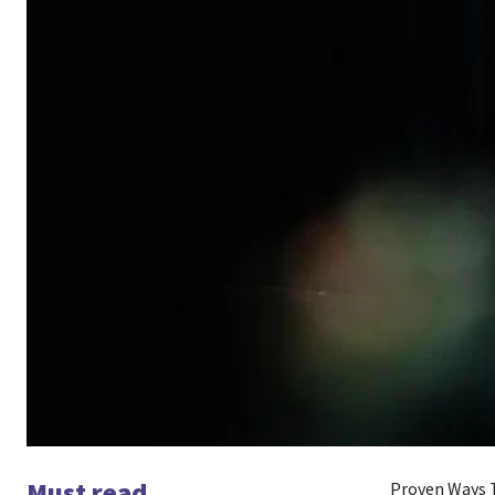
Must read
Proven Ways 