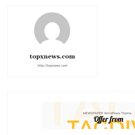
topxnews.com
http://topxnews.com