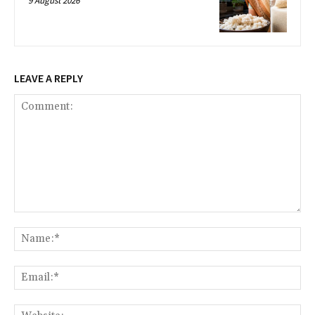
9 August 2026
LEAVE A REPLY
Comment:
Na
Ema
Web