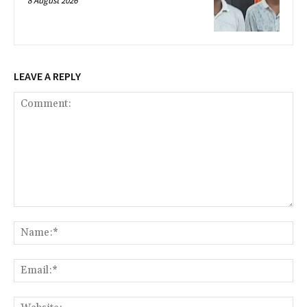
8 August 2026
LEAVE A REPLY
Comment:
Na
Ema
Web