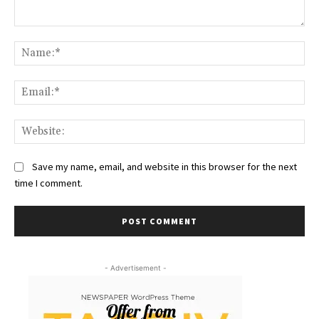
Comment:
Na
Ema
Web
Save my name, email, and website in this browser for the next
time I comment.
- Advertisement -