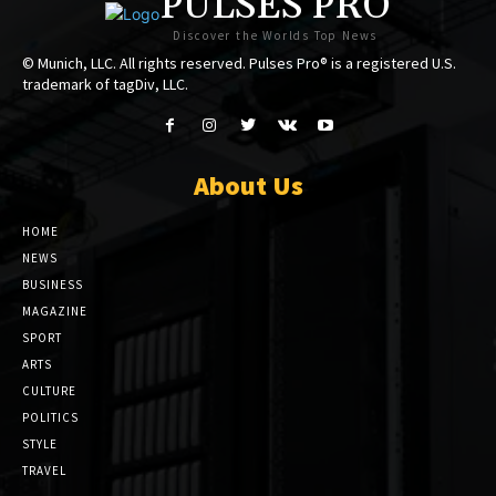
PULSES PRO
Discover the Worlds Top News
© Munich, LLC. All rights reserved. Pulses Pro® is a registered U.S.
trademark of tagDiv, LLC.
About Us
HOME
NEWS
BUSINESS
MAGAZINE
SPORT
ARTS
CULTURE
POLITICS
STYLE
TRAVEL