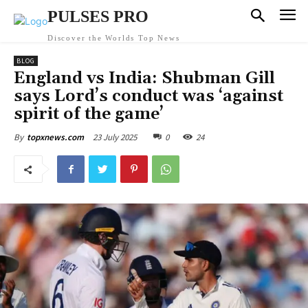
PULSES PRO
Discover the Worlds Top News
BLOG
England vs India: Shubman Gill
says Lord’s conduct was ‘against
spirit of the game’
23 July 2025
0
24
By
topxnews.com