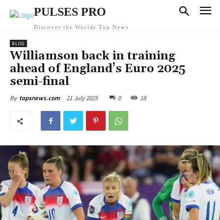
PULSES PRO
Discover the Worlds Top News
BLOG
Williamson back in training
ahead of England’s Euro 2025
semi-final
21 July 2025
0
18
By
topxnews.com