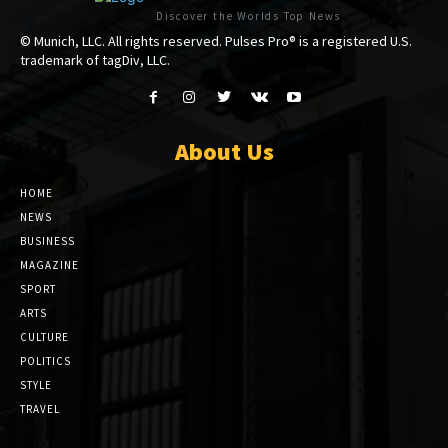
Discover the Worlds Top News
© Munich, LLC. All rights reserved. Pulses Pro® is a registered U.S.
trademark of tagDiv, LLC.
About Us
HOME
NEWS
BUSINESS
MAGAZINE
SPORT
ARTS
CULTURE
POLITICS
STYLE
TRAVEL