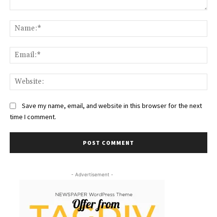
Comment:
Na
Ema
Web
Save my name, email, and website in this browser for the next
time I comment.
- Advertisement -