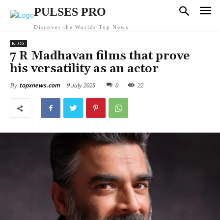
PULSES PRO
Discover the Worlds Top News
BLOG
7 R Madhavan films that prove
his versatility as an actor
9 July 2025
0
22
By
topxnews.com