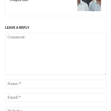
LEAVE A REPLY
Comment:
Na
Ema
Web