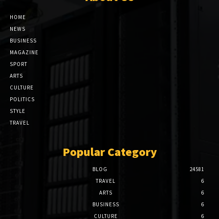
HOME
NEWS
BUSINESS
MAGAZINE
SPORT
ARTS
CULTURE
POLITICS
STYLE
TRAVEL
Popular Category
BLOG
24581
TRAVEL
6
ARTS
6
BUSINESS
6
CULTURE
6