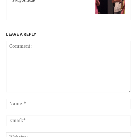
9 August 2026
LEAVE A REPLY
Comment:
Na
Ema
Web