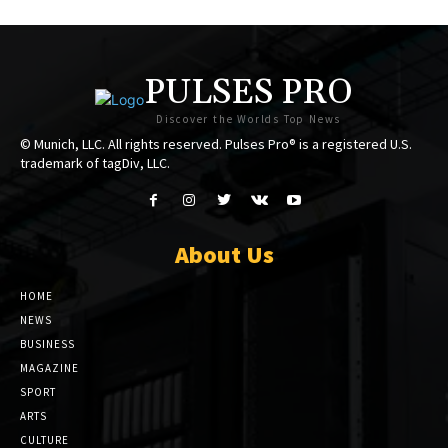
PULSES PRO
Discover the Worlds Top News
© Munich, LLC. All rights reserved. Pulses Pro® is a registered U.S.
trademark of tagDiv, LLC.
About Us
HOME
NEWS
BUSINESS
MAGAZINE
SPORT
ARTS
CULTURE