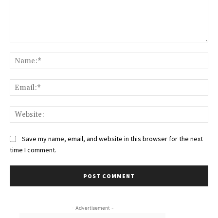
Comment:
Na
Ema
Web
Save my name, email, and website in this browser for the next
time I comment.
- Advertisement -