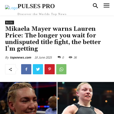
PULSES PRO
Discover the Worlds Top News
BLOG
Mikaela Mayer warns Lauren
Price: The longer you wait for
undisputed title fight, the better
I’m getting
18 June 2025
0
36
By
topxnews.com