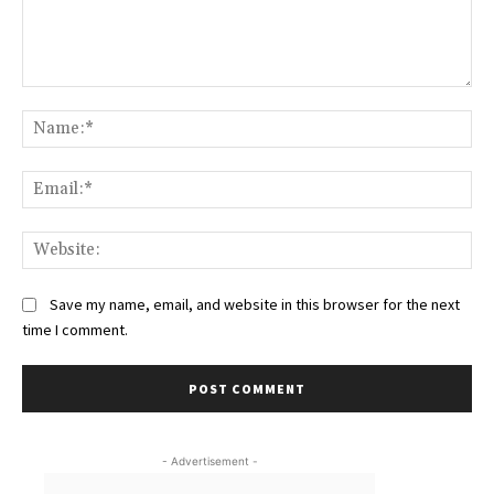
Comment:
Na
Ema
Web
Save my name, email, and website in this browser for the next
time I comment.
- Advertisement -