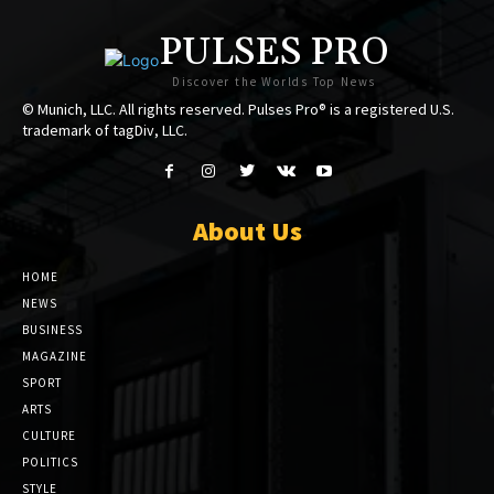
PULSES PRO
Discover the Worlds Top News
© Munich, LLC. All rights reserved. Pulses Pro® is a registered U.S.
trademark of tagDiv, LLC.
About Us
HOME
NEWS
BUSINESS
MAGAZINE
SPORT
ARTS
CULTURE
POLITICS
STYLE