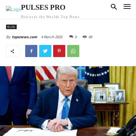
PULSES PRO
Discover the Worlds Top News
BLOG
4 March 2025
0
49
By
topxnews.com