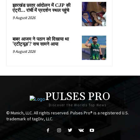
झारखंड छात्र आंदोलन में CJP की
एंट्री… रांची में प्रदर्शन स्थल पहुंचे
9 August 2026
बाबर आजम ने पठान को दिखाया था
'एटीट्यूड'? सच सामने आया
9 August 2026
PULSES PRO
Discover the Worlds Top News
© Munich, LLC. All rights reserved. Pulses Pro® is a registered U.S.
trademark of tagDiv, LLC.